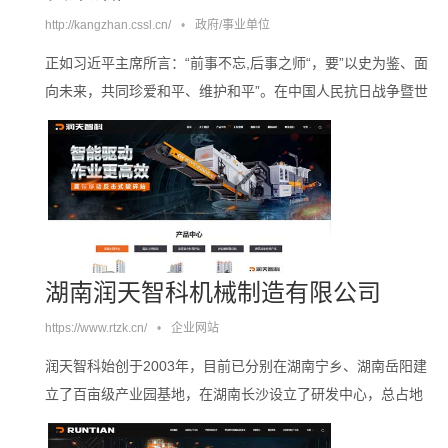
http://kangzhan.cssl.cn/
•
政府/事业单位
正如习近平主席所言：“前事不忘,后事之师“，要”以史为鉴、面
向未来，共同珍爱和平、维护和平”。在中国人民抗日战争暨世
界反法西斯战争胜利80周年之际，湖南省档案馆举办此次档案
展，旨在致敬为中国抗战胜利建立了历史功勋的中华儿女，祭
奠在抗战中英勇献身的烈士与惨遭侵略者杀戮的无辜死难者，
以期弘扬伟大的抗战精神，为实现中华民族伟大复兴汇聚磅礴
的精神力量。。。。
湖南润天智科机械制造有限公司
https://www.rtzk.cn/
•
企业网站
润天智科始创于2003年，目前已分别在湖南宁乡、湖南岳阳建
立了百亩级产业园基地，在湖南长沙设立了研发中心，总占地
面积超10万平方米。润天智科拥有一支由国内及国外机电专家