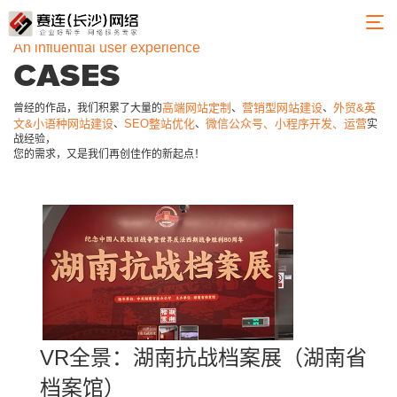
An influential user experience
CASES
高端网站定制
营销型网站建设
外贸&英
曾经的作品，我们积累了大量的
、
、
文&小语种网站建设
SEO整站优化
微信公众号、小程序开发、运营
、
、
实
战经验，
您的需求，又是我们再创佳作的新起点！
VR全景：湖南抗战档案展（湖南省
档案馆）