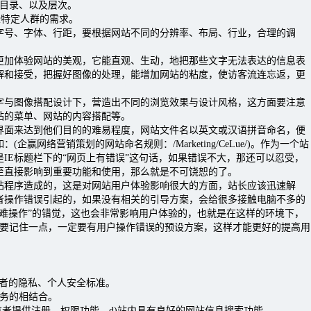
览目录、以及层次。
些特定人群的需求。
、字体、行距，要根据网站不同的分辨率、布局、行业，合理的调
体验网站的美观，它能直观、生动，地把那些文字无法表达的信息表
解和接受，把握好图像的处理，能增加网站的粘度，使访客流连忘返，更
图像搭配设计下，营造出不同的浏览效果与设计风格，这方面要注意
站的菜单、网站的内容搭配等。
来达到他们目的的难易程度，网站文件名以英文或汉语拼音命名，便
企赢网络营销策划的网站命名规则：/Marketing/CeLue/)。作为一个站
IE标题栏下的“网页上有错误”这句话，如果错误不大，那还可以忍受，
至直接影响到重要功能和使用，那么就是不可饶恕的了。
序造成的，这是对网站用户体验影响很大的方面，站长应该迅速解
者操作错误引起的，如果没有相关的引导方案，会给很多接触电脑不多的
太难操作”的错觉，这也会非常影响用户体验的，也就是在这样的环境下，
以，要记住一点，一定要有用户操作错误的预设方案，这样才能更好的提高用
览者的隐私、个人安全标准。
业务的相结合。
览者提供注册、权限功能。d)站内具有良好的网站信息搜索功能。